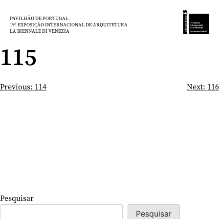
Saltar
para
PAVILHÃO DE PORTUGAL
19ª EXPOSIÇÃO INTERNACIONAL DE ARQUITETURA
o
LA BIENNALE DI VENEZIA
conteúdo
115
Navegação
Previous:
114
Next:
116
de
artigos
Pesquisar
Pesquisar