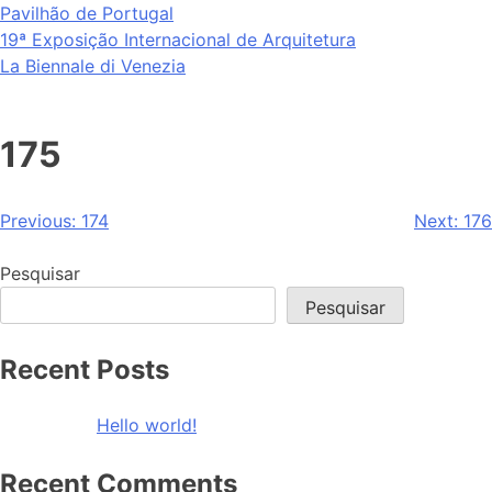
Saltar
Pavilhão de Portugal
para
19ª Exposição Internacional de Arquitetura
o
La Biennale di Venezia
conteúdo
175
Navegação
Previous:
174
Next:
176
de
Pesquisar
artigos
Pesquisar
Recent Posts
Hello world!
Recent Comments