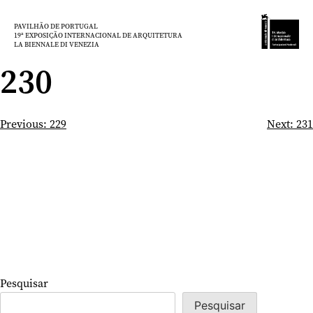
Saltar
para
PAVILHÃO DE PORTUGAL
19ª EXPOSIÇÃO INTERNACIONAL DE ARQUITETURA
o
LA BIENNALE DI VENEZIA
conteúdo
230
Navegação
Previous:
229
Next:
231
de
artigos
Pesquisar
Pesquisar