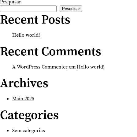
Pesquisar
Terça a Domingo
Pesquisar
10:00—18:00
Recent Posts
Entrada livre
Hello world!
FONDACO MARCELLO
Recent Comments
San Marco 3415
Venezia
A WordPress Commenter
em
Hello world!
Calle del Traghetto o Ca' Garzoni
Archives
Vaporetto 1 Sant Angelo
Vaporetto 82 San Samuele
Maio 2025
Traghetto: San Tomà
Categories
hello[at]paraisohoje.pt
BIOGRAFIAS
Sem categorias
IMPRENSA
FICHA TÉCNICA