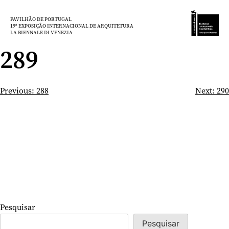
Saltar
para
PAVILHÃO DE PORTUGAL
19ª EXPOSIÇÃO INTERNACIONAL DE ARQUITETURA
o
LA BIENNALE DI VENEZIA
conteúdo
289
Navegação
Previous:
288
Next:
290
de
artigos
Pesquisar
Pesquisar