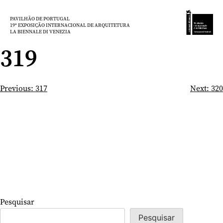
Saltar
para
PAVILHÃO DE PORTUGAL
19ª EXPOSIÇÃO INTERNACIONAL DE ARQUITETURA
o
LA BIENNALE DI VENEZIA
conteúdo
319
Navegação
Previous:
317
Next:
320
de
artigos
Pesquisar
Pesquisar