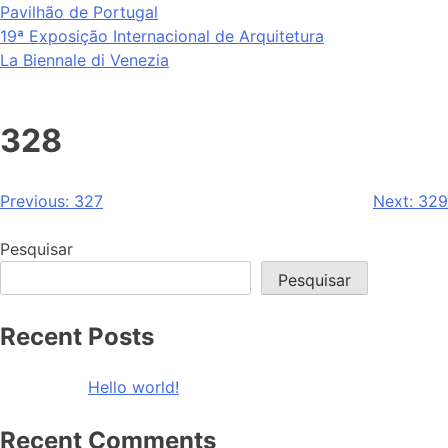
Saltar
Pavilhão de Portugal
para
19ª Exposição Internacional de Arquitetura
o
La Biennale di Venezia
conteúdo
328
Navegação
Previous:
327
Next:
329
de
Pesquisar
artigos
Pesquisar
Recent Posts
Hello world!
Recent Comments