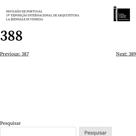
Saltar
para
PAVILHÃO DE PORTUGAL
19ª EXPOSIÇÃO INTERNACIONAL DE ARQUITETURA
o
LA BIENNALE DI VENEZIA
conteúdo
388
Navegação
Previous:
387
Next:
389
de
artigos
Pesquisar
Pesquisar