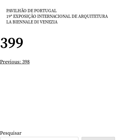
Saltar
para
PAVILHÃO DE PORTUGAL
19ª EXPOSIÇÃO INTERNACIONAL DE ARQUITETURA
o
LA BIENNALE DI VENEZIA
conteúdo
399
Navegação
Previous:
398
de
artigos
Pesquisar