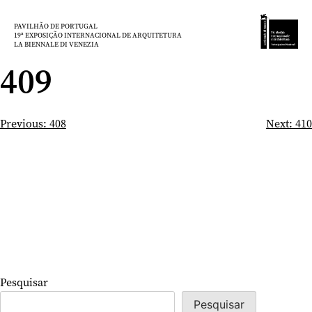
Saltar
para
PAVILHÃO DE PORTUGAL
19ª EXPOSIÇÃO INTERNACIONAL DE ARQUITETURA
o
LA BIENNALE DI VENEZIA
conteúdo
409
Navegação
Previous:
408
Next:
410
de
artigos
Pesquisar
Pesquisar