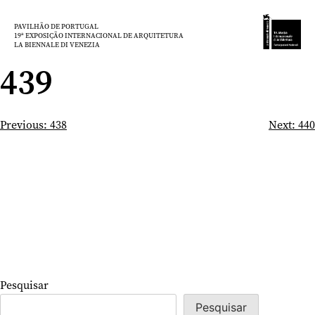
Saltar
para
PAVILHÃO DE PORTUGAL
19ª EXPOSIÇÃO INTERNACIONAL DE ARQUITETURA
o
LA BIENNALE DI VENEZIA
conteúdo
439
Navegação
Previous:
438
Next:
440
de
artigos
Pesquisar
Pesquisar