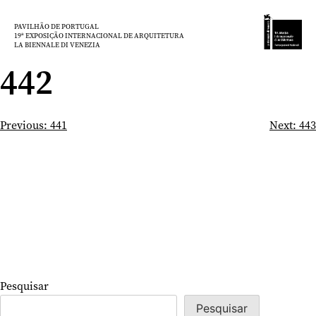
Saltar
para
PAVILHÃO DE PORTUGAL
19ª EXPOSIÇÃO INTERNACIONAL DE ARQUITETURA
o
LA BIENNALE DI VENEZIA
conteúdo
442
Navegação
Previous:
441
Next:
443
de
artigos
Pesquisar
Pesquisar