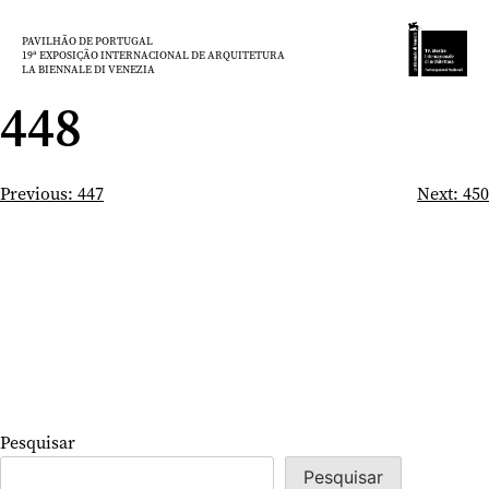
Saltar
para
PAVILHÃO DE PORTUGAL
19ª EXPOSIÇÃO INTERNACIONAL DE ARQUITETURA
o
LA BIENNALE DI VENEZIA
conteúdo
448
Navegação
Previous:
447
Next:
450
de
artigos
Pesquisar
Pesquisar