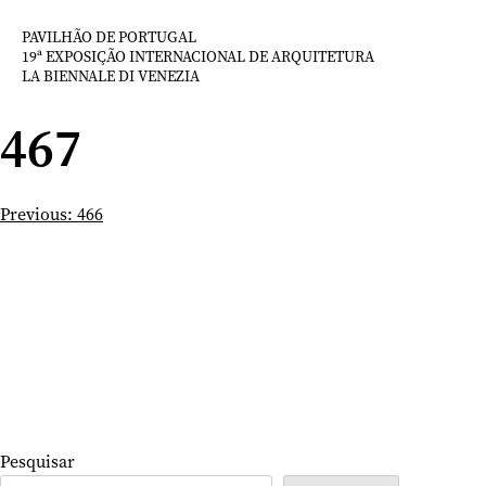
Saltar
para
PAVILHÃO DE PORTUGAL
19ª EXPOSIÇÃO INTERNACIONAL DE ARQUITETURA
o
LA BIENNALE DI VENEZIA
conteúdo
467
Navegação
Previous:
466
de
artigos
Pesquisar