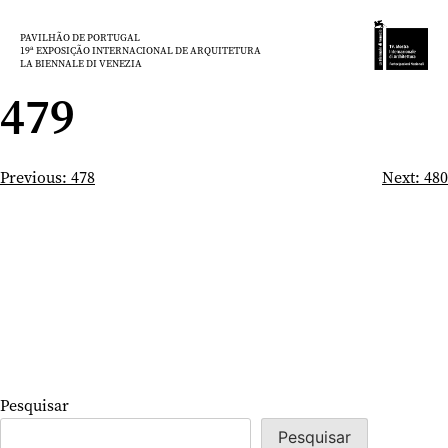
Saltar
para
PAVILHÃO DE PORTUGAL
19ª EXPOSIÇÃO INTERNACIONAL DE ARQUITETURA
o
LA BIENNALE DI VENEZIA
conteúdo
479
Navegação
Previous:
478
Next:
480
de
artigos
Pesquisar
Pesquisar