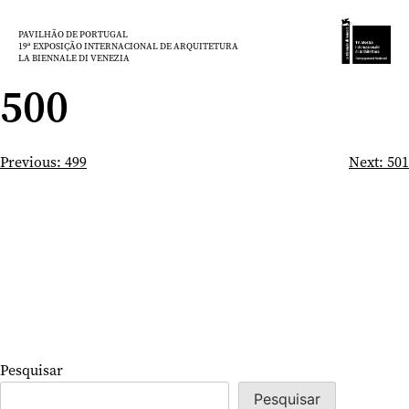
Saltar
para
PAVILHÃO DE PORTUGAL
19ª EXPOSIÇÃO INTERNACIONAL DE ARQUITETURA
o
LA BIENNALE DI VENEZIA
conteúdo
500
Navegação
Previous:
499
Next:
501
de
artigos
Pesquisar
Pesquisar