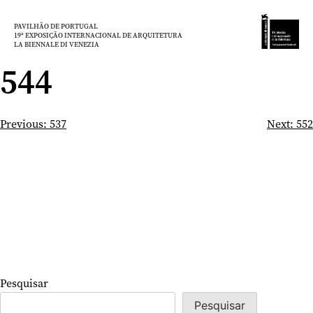
Saltar
para
PAVILHÃO DE PORTUGAL
19ª EXPOSIÇÃO INTERNACIONAL DE ARQUITETURA
o
LA BIENNALE DI VENEZIA
conteúdo
544
Navegação
Previous:
537
Next:
552
de
artigos
Pesquisar
Pesquisar