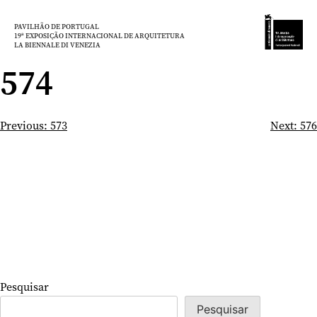
Saltar
para
PAVILHÃO DE PORTUGAL
19ª EXPOSIÇÃO INTERNACIONAL DE ARQUITETURA
o
LA BIENNALE DI VENEZIA
conteúdo
574
Navegação
Previous:
573
Next:
576
de
artigos
Pesquisar
Pesquisar