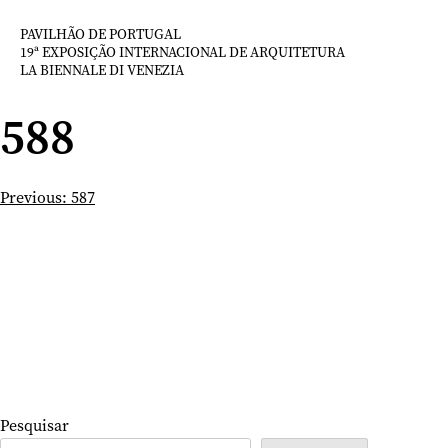
Saltar
para
PAVILHÃO DE PORTUGAL
19ª EXPOSIÇÃO INTERNACIONAL DE ARQUITETURA
o
LA BIENNALE DI VENEZIA
conteúdo
588
Navegação
Previous:
587
de
artigos
Pesquisar