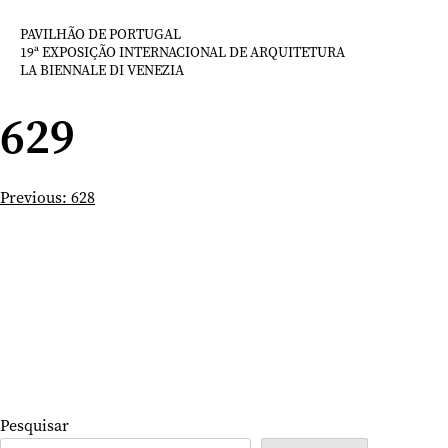
Saltar
para
PAVILHÃO DE PORTUGAL
19ª EXPOSIÇÃO INTERNACIONAL DE ARQUITETURA
o
LA BIENNALE DI VENEZIA
conteúdo
629
Navegação
Previous:
628
de
artigos
Pesquisar