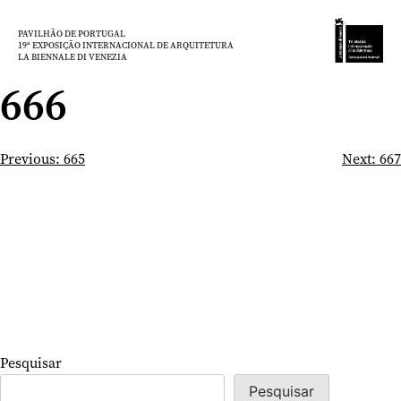
Saltar
para
PAVILHÃO DE PORTUGAL
19ª EXPOSIÇÃO INTERNACIONAL DE ARQUITETURA
o
LA BIENNALE DI VENEZIA
conteúdo
666
Navegação
Previous:
665
Next:
667
de
artigos
Pesquisar
Pesquisar