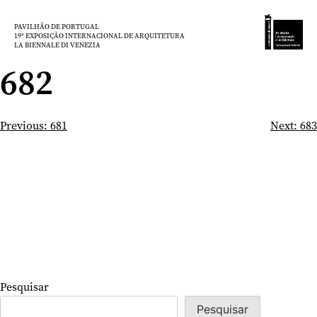
Saltar
para
PAVILHÃO DE PORTUGAL
19ª EXPOSIÇÃO INTERNACIONAL DE ARQUITETURA
o
LA BIENNALE DI VENEZIA
conteúdo
682
Navegação
Previous:
681
Next:
683
de
artigos
Pesquisar
Pesquisar