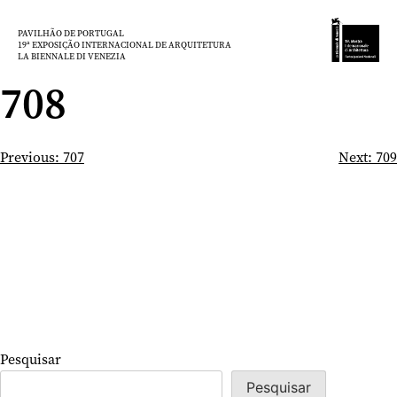
Saltar
para
PAVILHÃO DE PORTUGAL
19ª EXPOSIÇÃO INTERNACIONAL DE ARQUITETURA
o
LA BIENNALE DI VENEZIA
conteúdo
708
Navegação
Previous:
707
Next:
709
de
artigos
Pesquisar
Pesquisar