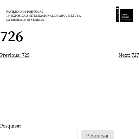
Saltar
para
PAVILHÃO DE PORTUGAL
19ª EXPOSIÇÃO INTERNACIONAL DE ARQUITETURA
o
LA BIENNALE DI VENEZIA
conteúdo
726
Navegação
Previous:
725
Next:
727
de
artigos
Pesquisar
Pesquisar