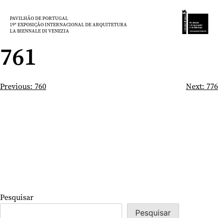
Saltar
para
PAVILHÃO DE PORTUGAL
19ª EXPOSIÇÃO INTERNACIONAL DE ARQUITETURA
o
LA BIENNALE DI VENEZIA
conteúdo
761
Navegação
Previous:
760
Next:
776
de
artigos
Pesquisar
Pesquisar