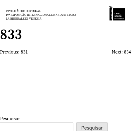
Saltar
para
PAVILHÃO DE PORTUGAL
19ª EXPOSIÇÃO INTERNACIONAL DE ARQUITETURA
o
LA BIENNALE DI VENEZIA
conteúdo
833
Navegação
Previous:
831
Next:
834
de
artigos
Pesquisar
Pesquisar