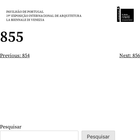
Saltar
para
PAVILHÃO DE PORTUGAL
19ª EXPOSIÇÃO INTERNACIONAL DE ARQUITETURA
o
LA BIENNALE DI VENEZIA
conteúdo
855
Navegação
Previous:
854
Next:
856
de
artigos
Pesquisar
Pesquisar