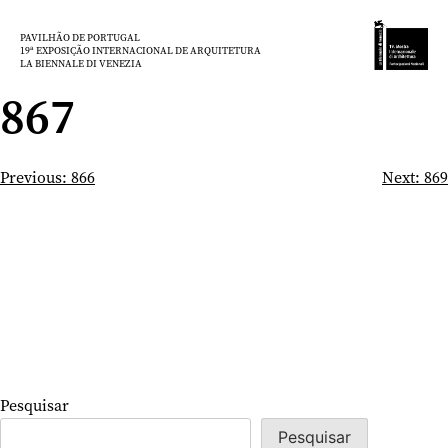
Saltar
para
PAVILHÃO DE PORTUGAL
19ª EXPOSIÇÃO INTERNACIONAL DE ARQUITETURA
o
LA BIENNALE DI VENEZIA
conteúdo
867
Navegação
Previous:
866
Next:
869
de
artigos
Pesquisar
Pesquisar