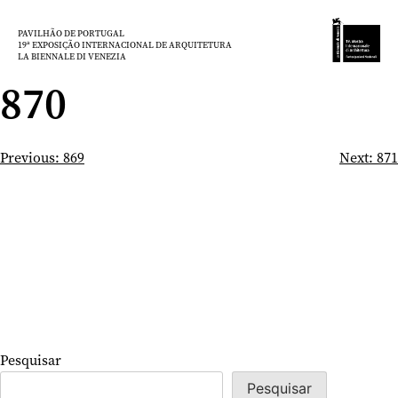
Saltar
para
PAVILHÃO DE PORTUGAL
19ª EXPOSIÇÃO INTERNACIONAL DE ARQUITETURA
o
LA BIENNALE DI VENEZIA
conteúdo
870
Navegação
Previous:
869
Next:
871
de
artigos
Pesquisar
Pesquisar