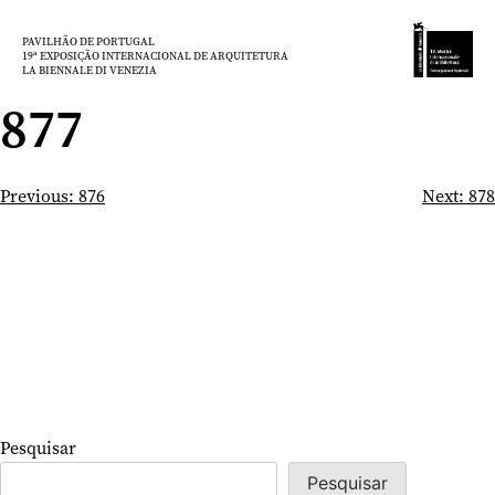
Saltar
para
PAVILHÃO DE PORTUGAL
19ª EXPOSIÇÃO INTERNACIONAL DE ARQUITETURA
o
LA BIENNALE DI VENEZIA
conteúdo
877
Navegação
Previous:
876
Next:
878
de
artigos
Pesquisar
Pesquisar