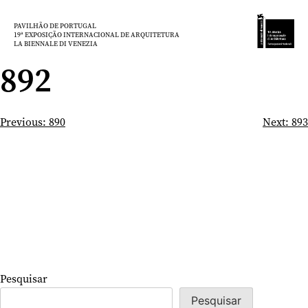
Saltar
para
PAVILHÃO DE PORTUGAL
19ª EXPOSIÇÃO INTERNACIONAL DE ARQUITETURA
o
LA BIENNALE DI VENEZIA
conteúdo
892
Navegação
Previous:
890
Next:
893
de
artigos
Pesquisar
Pesquisar