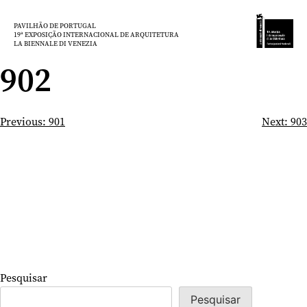
Saltar
para
PAVILHÃO DE PORTUGAL
19ª EXPOSIÇÃO INTERNACIONAL DE ARQUITETURA
o
LA BIENNALE DI VENEZIA
conteúdo
902
Navegação
Previous:
901
Next:
903
de
artigos
Pesquisar
Pesquisar