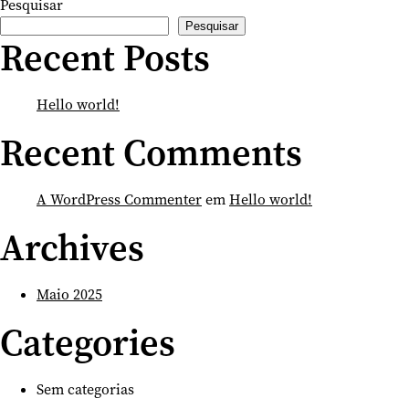
Pesquisar
Terça a Domingo
Pesquisar
10:00—18:00
Recent Posts
Entrada livre
Hello world!
FONDACO MARCELLO
Recent Comments
San Marco 3415
Venezia
A WordPress Commenter
em
Hello world!
Calle del Traghetto o Ca' Garzoni
Archives
Vaporetto 1 Sant Angelo
Vaporetto 82 San Samuele
Maio 2025
Traghetto: San Tomà
Categories
hello[at]paraisohoje.pt
BIOGRAFIAS
Sem categorias
IMPRENSA
FICHA TÉCNICA