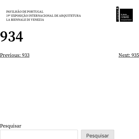
Saltar
para
PAVILHÃO DE PORTUGAL
19ª EXPOSIÇÃO INTERNACIONAL DE ARQUITETURA
o
LA BIENNALE DI VENEZIA
conteúdo
934
Navegação
Previous:
933
Next:
935
de
artigos
Pesquisar
Pesquisar