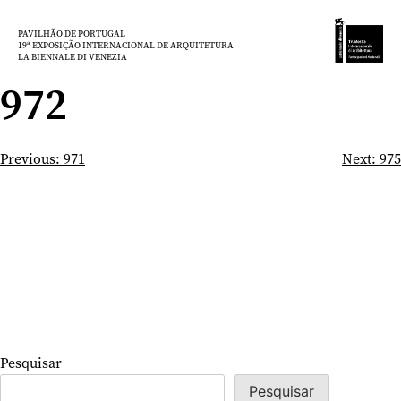
Saltar
para
PAVILHÃO DE PORTUGAL
19ª EXPOSIÇÃO INTERNACIONAL DE ARQUITETURA
o
LA BIENNALE DI VENEZIA
conteúdo
972
Navegação
Previous:
971
Next:
975
de
artigos
Pesquisar
Pesquisar