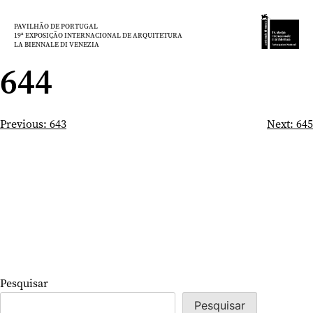
Saltar
para
PAVILHÃO DE PORTUGAL
19ª EXPOSIÇÃO INTERNACIONAL DE ARQUITETURA
o
LA BIENNALE DI VENEZIA
conteúdo
644
Navegação
Previous:
643
Next:
645
de
artigos
Pesquisar
Pesquisar