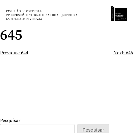
Saltar
para
PAVILHÃO DE PORTUGAL
19ª EXPOSIÇÃO INTERNACIONAL DE ARQUITETURA
o
LA BIENNALE DI VENEZIA
conteúdo
645
Navegação
Previous:
644
Next:
646
de
artigos
Pesquisar
Pesquisar