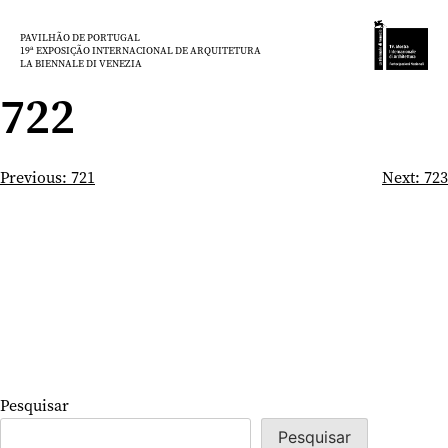
Saltar
para
PAVILHÃO DE PORTUGAL
19ª EXPOSIÇÃO INTERNACIONAL DE ARQUITETURA
o
LA BIENNALE DI VENEZIA
conteúdo
722
Navegação
Previous:
721
Next:
723
de
artigos
Pesquisar
Pesquisar