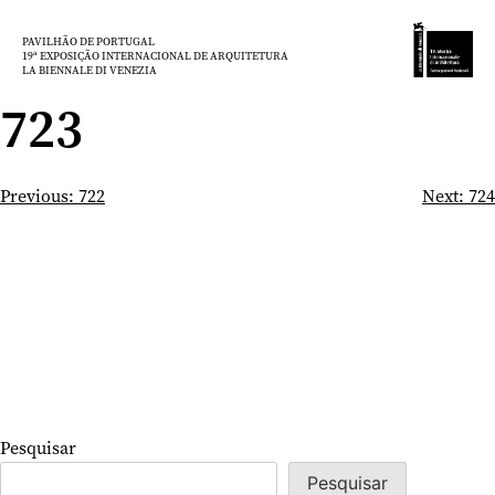
Saltar
para
PAVILHÃO DE PORTUGAL
19ª EXPOSIÇÃO INTERNACIONAL DE ARQUITETURA
o
LA BIENNALE DI VENEZIA
conteúdo
723
Navegação
Previous:
722
Next:
724
de
artigos
Pesquisar
Pesquisar