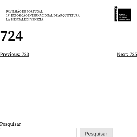
Saltar
para
PAVILHÃO DE PORTUGAL
19ª EXPOSIÇÃO INTERNACIONAL DE ARQUITETURA
o
LA BIENNALE DI VENEZIA
conteúdo
724
Navegação
Previous:
723
Next:
725
de
artigos
Pesquisar
Pesquisar